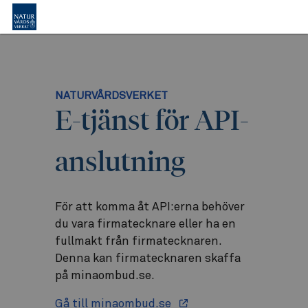
NATURVÅRDSVERKET
E-tjänst för API-
anslutning
För att komma åt API:erna behöver
du vara firmatecknare eller ha en
fullmakt från firmatecknaren.
Denna kan firmatecknaren skaffa
på minaombud.se.
Gå till minaombud.se