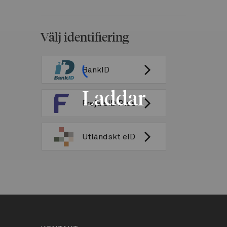
Välj identifiering
BankID
Laddar
Freja eID Plus
Utländskt eID